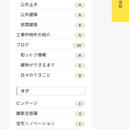
公共土木
4
公共建築
6
民間建築
8
工事中物件の紹介
5
ブログ
14
知っトク情報
6
建物ができるまで
3
日々のできごと
8
タグ
ビンテージ
1
建築豆知識
2
住宅リノベーション
1