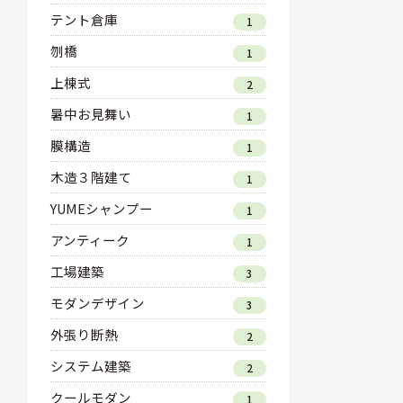
テント倉庫
1
刎橋
1
上棟式
2
暑中お見舞い
1
膜構造
1
木造３階建て
1
YUMEシャンプー
1
アンティーク
1
工場建築
3
モダンデザイン
3
外張り断熱
2
システム建築
2
クールモダン
1