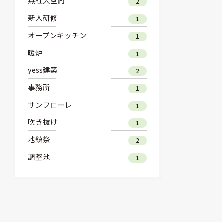
無柱大空間
2
新人研修
1
オープンキッチン
1
暖炉
1
yess建築
2
事務所
1
サンフローレ
1
吹き抜け
1
地鎮祭
2
調整池
1