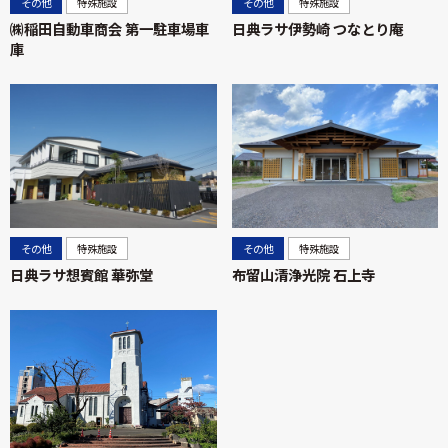
その他
特殊施設
その他
特殊施設
㈱稲田自動車商会 第一駐車場車
日典ラサ伊勢崎 つなとり庵
庫
その他
特殊施設
その他
特殊施設
日典ラサ想賓館 華弥堂
布留山清浄光院 石上寺